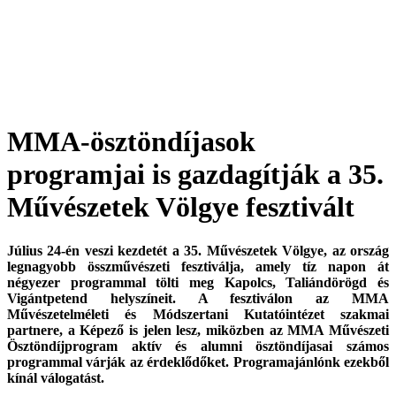
MMA-ösztöndíjasok
programjai is gazdagítják a 35.
Művészetek Völgye fesztivált
Július 24-én veszi kezdetét a 35. Művészetek Völgye, az ország
legnagyobb összművészeti fesztiválja, amely tíz napon át
négyezer programmal tölti meg Kapolcs, Taliándörögd és
Vigántpetend helyszíneit. A fesztiválon az MMA
Művészetelméleti és Módszertani Kutatóintézet szakmai
partnere, a Képező is jelen lesz, miközben az MMA Művészeti
Ösztöndíjprogram aktív és alumni ösztöndíjasai számos
programmal várják az érdeklődőket. Programajánlónk ezekből
kínál válogatást.