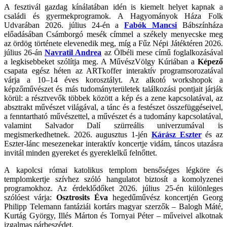
A fesztivál gazdag kínálatában idén is kiemelt helyet kapnak a
családi és gyermekprogramok. A Hagyományok Háza Folk
Udvarában 2026. július 24-én a
Fabók Mancsi
Bábszínháza
előadásában Csámborgó mesék címmel a székely menyecske meg
az ördög története elevenedik meg, míg a Fűz Népi Játéktéren 2026.
július 26-án
Navratil Andrea
az Ölbéli mese című foglalkozásával
a legkisebbeket szólítja meg. A MűvészVölgy Kúriában a
Képező
csapata egész héten az ARTkoffer interaktív programsorozatával
várja a 10–14 éves korosztályt. Az alkotó workshopok a
képzőművészet és más tudományterületek találkozási pontjait járják
körül: a résztvevők többek között a kép és a zene kapcsolatával, az
absztrakt művészet világával, a tánc és a festészet összefüggéseivel,
a fenntartható művészettel, a művészet és a tudomány kapcsolatával,
valamint Salvador Dalí szürreális univerzumával is
megismerkedhetnek. 2026. augusztus 1-jén
Kárász Eszter
és az
Eszter-lánc mesezenekar interaktív koncertje vidám, táncos utazásra
invitál minden gyereket és gyereklelkű felnőttet.
A kapolcsi római katolikus templom bensőséges légköre és
templomkertje szívhez szóló hangulatot biztosít a komolyzenei
programokhoz. Az érdeklődőket 2026. július 25-én különleges
szólóest várja:
Osztrosits Éva
hegedűművész koncertjén Georg
Philipp Telemann fantáziái kortárs magyar szerzők – Balogh Máté,
Kurtág György, Illés Márton és Tornyai Péter – műveivel alkotnak
izgalmas párbeszédet.