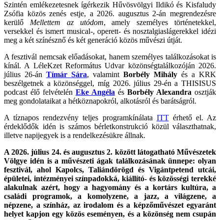
Szintén emlékezetesnek ígérkezik Hűvösvölgyi Ildikó és Kisfaludy
Zsófia közös zenés estje, a 2026. augusztus 2-án megrendezésre
kerülő
Mellettem az utódom
, amely személyes történetekkel,
versekkel és ismert musical-, operett- és nosztalgiaslágerekkel idézi
meg a két színésznő és két generáció közös művészi útját.
A fesztivál nemcsak előadásokat, hanem személyes találkozásokat is
kínál. A LéleKzet Református Udvar közönségtalálkozóján 2026.
július 26-án
Tímár Sára
, valamint
Borbély Mihály
és a KRK
beszélgetnek a közönséggel, míg 2026. július 29-én a THISISUS
podcast élő felvételén
Eke Angéla
és
Borbély Alexandra
osztják
meg gondolataikat a hétköznapokról, alkotásról és barátságról.
A tíznapos rendezvény teljes programkínálata
ITT
érhető el. Az
érdeklődők idén is számos bérletkonstrukció közül választhatnak,
illetve napijegyek is a rendelkezésükre állnak.
A 2026. július 24. és augusztus 2. között látogatható Művészetek
Völgye idén is a művészeti ágak találkozásának ünnepe: olyan
fesztivál, ahol Kapolcs, Taliándörögd és Vigántpetend utcái,
épületei, intézményei színpadokká, kiállító- és közösségi terekké
alakulnak azért, hogy a hagyomány és a kortárs kultúra, a
családi programok, a komolyzene, a jazz, a világzene, a
népzene, a színház, az irodalom és a képzőművészet egyaránt
helyet kapjon egy közös eseményen, és a közönség nem csupán