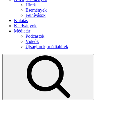
Hírek
Események
Felhívások
Kutatás
Kiadványok
Médiatár
Podcastok
Videók
Újsághírek, médiahírek