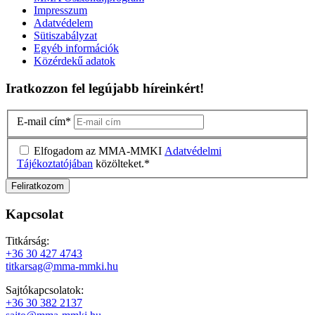
Impresszum
Adatvédelem
Sütiszabályzat
Egyéb információk
Közérdekű adatok
Iratkozzon fel legújabb híreinkért!
E-mail cím
*
Elfogadom az MMA-MMKI
Adatvédelmi
Tájékoztatójában
közölteket.
*
Kapcsolat
Titkárság:
+36 30 427 4743
titkarsag@mma-mmki.hu
Sajtókapcsolatok:
+36 30 382 2137