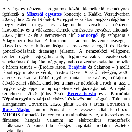
A világ- és népzenei programok között kiemelkedő eseménynek
ígérkezik a
Misztrál együttes
koncertje a Kaláka Versudvarban
2026. július 25-én 19 órától. Az együttes sajátos hangzásvilágában a
megzenésített magyar és világirodalmi versek, a népzenei
hagyomány és a világzenei elemek természetes egységet alkotnak.
2026. július 27-én a nemzetközi hírű
Söndörgő
lép színpadra a
Világzenei udvarban. A formációt a tradicionális zenék ősisége, a
klasszikus zene kifinomultsága, a rockzene energiái és Bartók
gondolkodásának tisztasága jellemzi. A nemzetközi világzenei
színtér egyik legizgalmasabb, leginnovatívabb, legsikeresebb
zenekarának öt tagjából négy ugyanabba a zenész családba tartozik:
a három testvér – (Eredics Áron,
Benjámin
és Salamon – ) mellé
társul egy unokatestvérük, Eredics Dávid. A záró hétvégén, 2026.
augusztus 2-án a
Góbé
együttes mutatja be sajátos, műfajokon
átívelő zenei világát, amelyben a magyar népdalok a rock, a jazz, a
reggae vagy éppen a hiphop elemeivel gazdagodnak. A néptánc
szerelmeseit 2026. július 29-én
Berecz István
és a
Pannónia
Néptáncegyüttes
várja táncházzal és közös mulatsággal a Talentum
Hungaricum Udvarban. 2026. július 31-én a Buda Udvarban a
Bucz Magor
Junior Prima-díjas zeneszerző által létrehozott
MOODS
formáció koncertjén a minimalista zene, a klasszikus és
filmzenei hangzás, valamint az elektronikus atmoszférák
találkoznak. A koncert bensőséges hangulatát irodalmi részletek
gazdagítják.