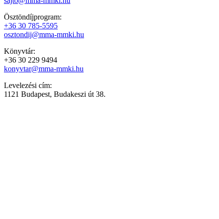
sajto@mma-mmki.hu
Ösztöndíjprogram:
+36 30 785-5595
osztondij@mma-mmki.hu
Könyvtár:
+36 30 229 9494
konyvtar@mma-mmki.hu
Levelezési cím:
1121 Budapest, Budakeszi út 38.