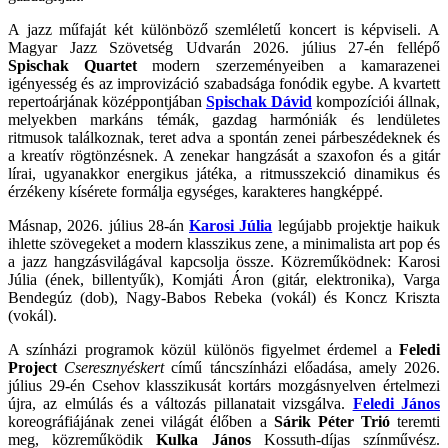
A jazz műfaját két különböző szemléletű koncert is képviseli. A
Magyar Jazz Szövetség Udvarán 2026. július 27-én fellépő
Spischak Quartet
modern szerzeményeiben a kamarazenei
igényesség és az improvizáció szabadsága fonódik egybe. A kvartett
repertoárjának középpontjában
Spischak Dávid
kompozíciói állnak,
melyekben markáns témák, gazdag harmóniák és lendületes
ritmusok találkoznak, teret adva a spontán zenei párbeszédeknek és
a kreatív rögtönzésnek. A zenekar hangzását a szaxofon és a gitár
lírai, ugyanakkor energikus játéka, a ritmusszekció dinamikus és
érzékeny kísérete formálja egységes, karakteres hangképpé.
Másnap, 2026. július 28-án
Karosi Júlia
legújabb projektje haikuk
ihlette szövegeket a modern klasszikus zene, a minimalista art pop és
a jazz hangzásvilágával kapcsolja össze. Közreműködnek: Karosi
Júlia (ének, billentyűk), Komjáti Áron (gitár, elektronika), Varga
Bendegúz (dob), Nagy-Babos Rebeka (vokál) és Koncz Kriszta
(vokál).
A színházi programok közül különös figyelmet érdemel a
Feledi
Project
Cseresznyéskert
című táncszínházi előadása, amely 2026.
július 29-én Csehov klasszikusát kortárs mozgásnyelven értelmezi
újra, az elmúlás és a változás pillanatait vizsgálva.
Feledi János
koreográfiájának zenei világát élőben a
Sárik Péter Trió
teremti
meg, közreműködik
Kulka János
Kossuth-díjas színművész.