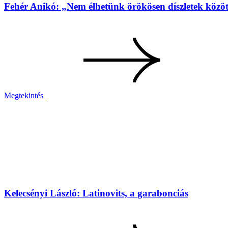
Fehér Anikó: „Nem élhetünk örökösen díszletek közö
Megtekintés
Kelecsényi László: Latinovits, a garabonciás