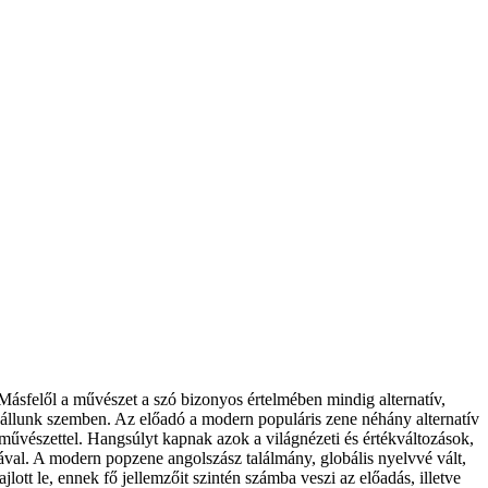
 Másfelől a művészet a szó bizonyos értelmében mindig alternatív,
al állunk szemben. Az előadó a modern populáris zene néhány alternatív
művészettel. Hangsúlyt kapnak azok a világnézeti és értékváltozások,
ával. A modern popzene angolszász találmány, globális nyelvvé vált,
tt le, ennek fő jellemzőit szintén számba veszi az előadás, illetve