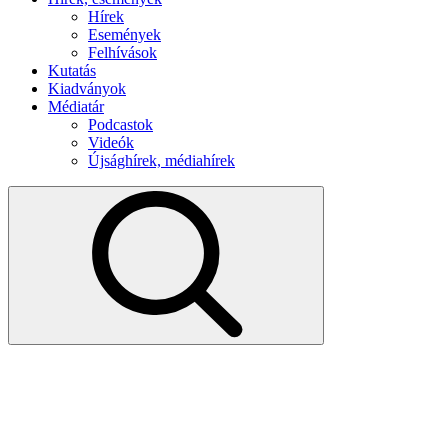
Hírek
Események
Felhívások
Kutatás
Kiadványok
Médiatár
Podcastok
Videók
Újsághírek, médiahírek