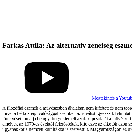
Farkas Attila: Az alternatív zeneiség eszm
Megtekintés a Youtu
A filozófiai eszmék a művészetben általában nem kifejtett és nem teor
mivel a hétköznapi valósággal szemben az ideálist igyekszik felmutatn
törekvését mutatja be úgy, hogy kiemeli azok kapcsolatát a művészeti
amelyek az 1970-es évektől felerősödtek, kifejezve az alkotók azon s
ugyanakkor a nemzeti kultúrákba is szervesült. Magyarországon ez utób