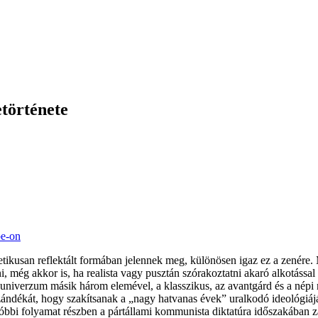
etörténete
be-on
etikusan reflektált formában jelennek meg, különösen igaz ez a zenére.
i, még akkor is, ha realista vagy pusztán szórakoztatni akaró alkotáss
 univerzum másik három elemével, a klasszikus, az avantgárd és a népi 
zándékát, hogy szakítsanak a „nagy hatvanas évek” uralkodó ideológiáj
bi folyamat részben a pártállami kommunista diktatúra időszakában zajlo