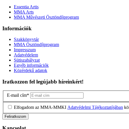
Essentia Artis
MMA Arts
MMA Művészeti Ösztöndíjprogram
Információk
Szakkönyvtár
MMA Ösztöndíjprogram
Impresszum
Adatvédelem
Sütiszabályzat
Egyéb információk
Közérdekű adatok
Iratkozzon fel legújabb híreinkért!
E-mail cím
*
Elfogadom az MMA-MMKI
Adatvédelmi Tájékoztatójában
köz
Kapcsolat