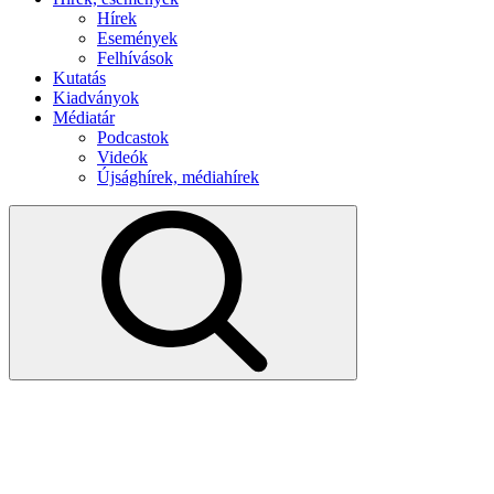
Hírek
Események
Felhívások
Kutatás
Kiadványok
Médiatár
Podcastok
Videók
Újsághírek, médiahírek