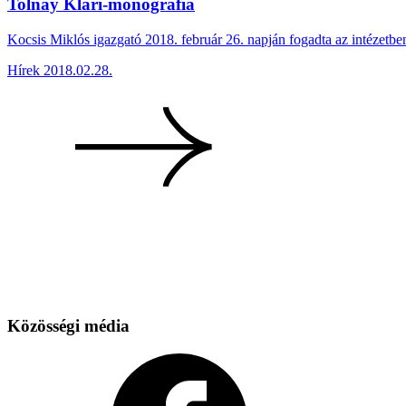
Tolnay Klári-monográfia
Kocsis Miklós igazgató 2018. február 26. napján fogadta az intézetbe
Hírek
2018.02.28.
Közösségi média