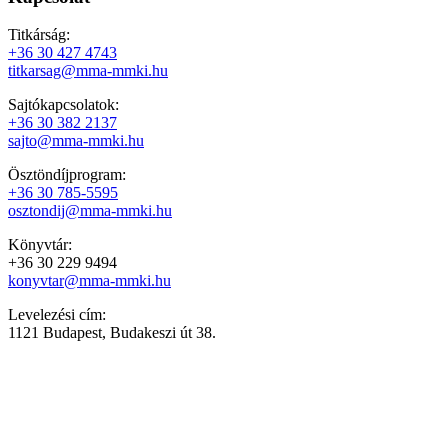
Titkárság:
+36 30 427 4743
titkarsag@mma-mmki.hu
Sajtókapcsolatok:
+36 30 382 2137
sajto@mma-mmki.hu
Ösztöndíjprogram:
+36 30 785-5595
osztondij@mma-mmki.hu
Könyvtár:
+36 30 229 9494
konyvtar@mma-mmki.hu
Levelezési cím:
1121 Budapest, Budakeszi út 38.