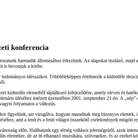
i konferencia
zatunk harmadik állomásához érkeztünk. Az alapokat tisztázó, majd az 
t is bevonjuk a körbe.
 tudományos ülésszakot. Többféleképpen értelmezik a különféle diszc
ől.
et kulturális elemeiből táplálkozó kifejeződése, amely eleven és haté
 plenáris üléséhez intézett üzenetében 2001. szeptember 21-én. A „nép”-
vagyis folyamatos a változás.
kre figyelünk, azt vizsgálva, hogyan maradnak meg bizonyos elemek, il
séhez, ami a lenti és a fenti világot összekötő cselekmények mögött rej
ánosság előtt. Hallhatunk egy térség vallásos jelenségeiről, azok intenz
lis elemekre, de az itt elhangzó muzsikára, szövegekre, és az ezeket kö