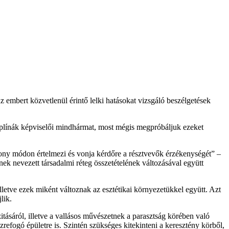
embert közvetlenül érintő lelki hatásokat vizsgáló beszélgetések
iplínák képviselői mindhármat, most mégis megpróbáljuk ezeket
kony módon értelmezi és vonja kérdőre a résztvevők érzékenységét” –
nek nevezett társadalmi réteg összetételének változásával együtt
letve ezek miként változnak az esztétikai környezetükkel együtt. Azt
lik.
itásáról, illetve a vallásos művészetnek a parasztság körében való
zrefogó épületre is. Szintén szükséges kitekinteni a keresztény körből,