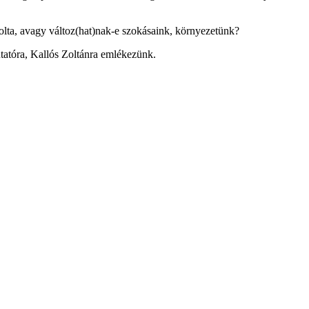
volta, avagy változ(hat)nak-e szokásaink, környezetünk?
tatóra, Kallós Zoltánra emlékezünk.