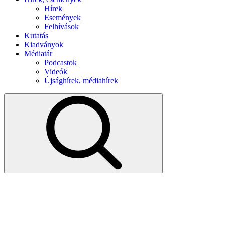
Hírek
Események
Felhívások
Kutatás
Kiadványok
Médiatár
Podcastok
Videók
Újsághírek, médiahírek