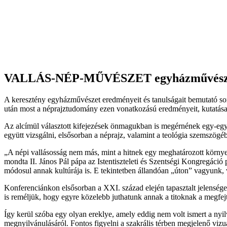
VALLÁS-NÉP-MŰVÉSZET egyházművészet
A keresztény egyházművészet eredményeit és tanulságait bemutató soro
után most a néprajztudomány ezen vonatkozású eredményeit, kutatásai
Az alcímül választott kifejezések önmagukban is megérnének egy-egy
együtt vizsgálni, elsősorban a néprajz, valamint a teológia szemszögéb
„A népi vallásosság nem más, mint a hitnek egy meghatározott környez
mondta II. János Pál pápa az Istentiszteleti és Szentségi Kongregáció
módosul annak kultúrája is. E tekintetben állandóan „úton” vagyunk, 
Konferenciánkon elsősorban a XXI. század elején tapasztalt jelensége
is reméljük, hogy egyre közelebb juthatunk annak a titoknak a megfejté
Így kerül szóba egy olyan ereklye, amely eddig nem volt ismert a nyilv
megnyilvánulásáról. Fontos figyelni a szakrális térben megjelenő vizuá