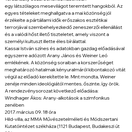
egy
látszólagos
mesevilágot teremtett hangokból. Az
egyes tételeket meghallgatva a mai közönség jól
érzékelte a pártállami idők erőszakos esztétikai
terrorjával szembehelyezkedő zeneszerzői ellenállást
és a valódi hőst illető tiszteletet, amely viszont a
személyi kultuszt illette éles bírálattal.
Kassai István színes és adatokban gazdag előadásával
egyszerre adózott Arany János és Weiner Leó
emlékének. A közönség soraiban a korszerűséget
meghatározó hatalmak kényuralmáról kibontakozó vitát
végül az előadó kerekítette le. Mint mondta, Weiner
zenéje minden ideológiától mentes, őszinte, így örök.
A rendezvénysorozat következő előadása:
Windhager Ákos: Arany-alkotások a szimfonikus
zenében
2017. március 09. 18 óra
Hild-villa, az MMA Művészetelméleti és Módszertani
Kutatóintézet székháza (1121 Budapest, Budakeszi út