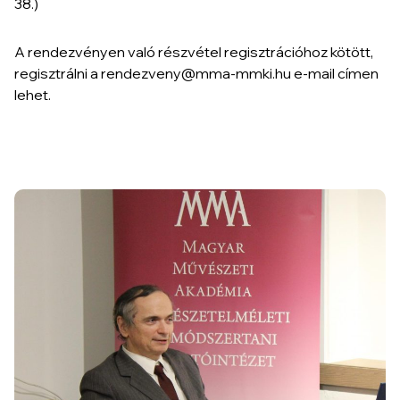
38.)
A rendezvényen való részvétel regisztrációhoz kötött,
regisztrálni a rendezveny@mma-mmki.hu e-mail címen
lehet.