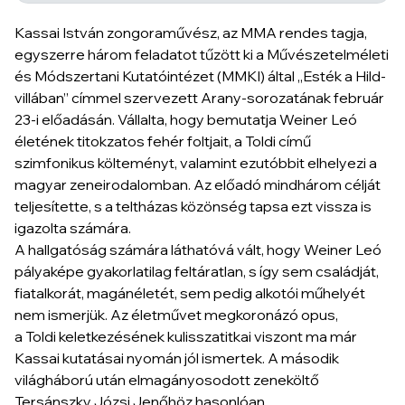
Kassai István zongoraművész, az MMA rendes tagja,
egyszerre három feladatot tűzött ki a Művészetelméleti
és Módszertani Kutatóintézet (MMKI) által „Esték a Hild-
villában” címmel szervezett Arany-sorozatának február
23-i előadásán. Vállalta, hogy bemutatja Weiner Leó
életének titokzatos fehér foltjait, a
Toldi
című
szimfonikus költeményt, valamint ezutóbbit elhelyezi a
magyar zeneirodalomban. Az előadó mindhárom célját
teljesítette, s a teltházas közönség tapsa ezt vissza is
igazolta számára.
A hallgatóság számára láthatóvá vált, hogy Weiner Leó
pályaképe gyakorlatilag feltáratlan, s így sem családját,
fiatalkorát, magánéletét, sem pedig alkotói műhelyét
nem ismerjük. Az életművet megkoronázó opus,
a
Toldi
keletkezésének kulisszatitkai viszont ma már
Kassai kutatásai nyomán jól ismertek. A második
világháború után elmagányosodott zeneköltő
Tersánszky Józsi Jenőhöz hasonlóan