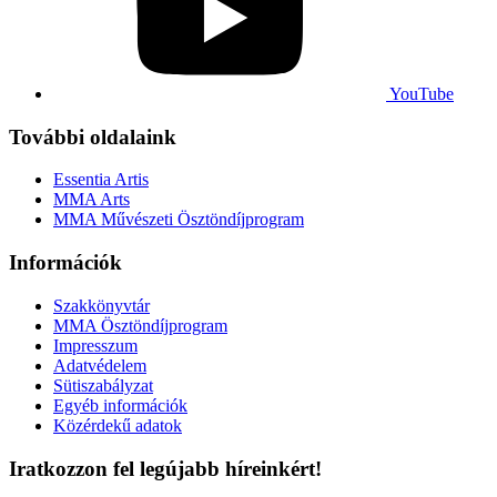
YouTube
További oldalaink
Essentia Artis
MMA Arts
MMA Művészeti Ösztöndíjprogram
Információk
Szakkönyvtár
MMA Ösztöndíjprogram
Impresszum
Adatvédelem
Sütiszabályzat
Egyéb információk
Közérdekű adatok
Iratkozzon fel legújabb híreinkért!