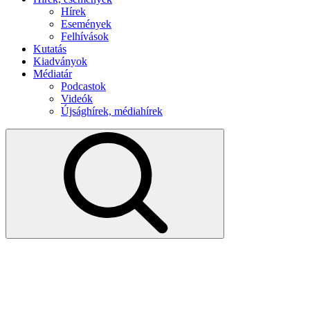
Hírek
Események
Felhívások
Kutatás
Kiadványok
Médiatár
Podcastok
Videók
Újsághírek, médiahírek