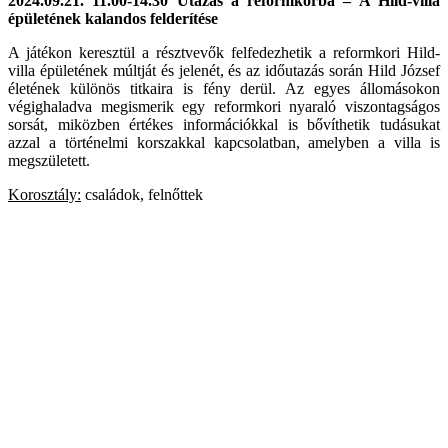
2024.09.21. 11.00-14.30
Utazás a reformkorba
–
A Hild-villa
épületének kalandos felderítése
A játékon keresztül a résztvevők felfedezhetik a reformkori Hild-
villa épületének múltját és jelenét, és az időutazás során Hild József
életének különös titkaira is fény derül. Az egyes állomásokon
végighaladva megismerik egy reformkori nyaraló viszontagságos
sorsát, miközben értékes információkkal is bővíthetik tudásukat
azzal a történelmi korszakkal kapcsolatban, amelyben a villa is
megszületett.
Korosztály:
családok, felnőttek