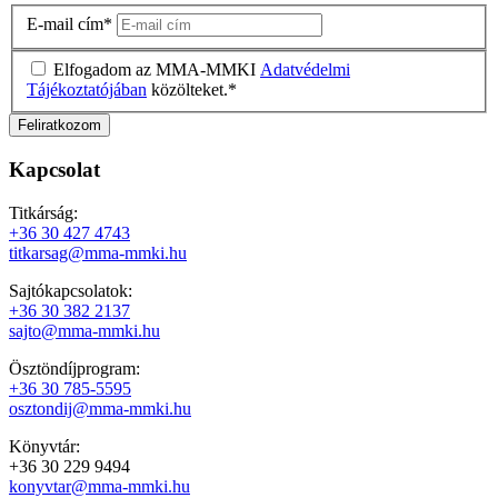
E-mail cím
*
Elfogadom az MMA-MMKI
Adatvédelmi
Tájékoztatójában
közölteket.
*
Kapcsolat
Titkárság:
+36 30 427 4743
titkarsag@mma-mmki.hu
Sajtókapcsolatok:
+36 30 382 2137
sajto@mma-mmki.hu
Ösztöndíjprogram:
+36 30 785-5595
osztondij@mma-mmki.hu
Könyvtár:
+36 30 229 9494
konyvtar@mma-mmki.hu