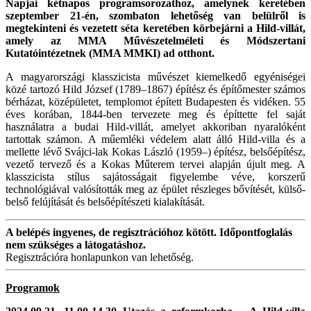
Napjai kétnapos programsorozathoz, amelynek keretében
szeptember 21-én, szombaton lehetőség van belülről is
megtekinteni és vezetett séta keretében körbejárni a Hild-villát,
amely az MMA Művészetelméleti és Módszertani
Kutatóintézetnek (MMA MMKI) ad otthont.
A magyarországi klasszicista művészet kiemelkedő egyéniségei
közé tartozó Hild József (1789–1867) építész és építőmester számos
bérházat, középületet, templomot épített Budapesten és vidéken. 55
éves korában, 1844-ben tervezete meg és építtette fel saját
használatra a budai Hild-villát, amelyet akkoriban nyaralóként
tartottak számon. A műemléki védelem alatt álló Hild-villa és a
mellette lévő Svájci-lak Kokas László (1959–) építész, belsőépítész,
vezető tervező és a Kokas Műterem tervei alapján újult meg. A
klasszicista stílus sajátosságait figyelembe véve, korszerű
technológiával valósították meg az épület részleges bővítését, külső-
belső felújítását és belsőépítészeti kialakítását.
A belépés ingyenes, de regisztrációhoz kötött. Időpontfoglalás
nem szükséges a látogatáshoz.
Regisztrációra honlapunkon van lehetőség.
Programok