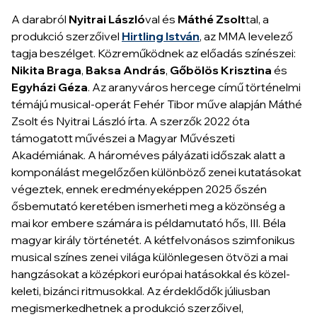
A darabról
Nyitrai László
val és
Máthé Zsolt
tal, a
produkció szerzőivel
Hirtling István
, az MMA levelező
tagja beszélget. Közreműködnek az előadás színészei:
Nikita Braga
,
Baksa András
,
Gőbölös Krisztina
és
Egyházi Géza
.
Az aranyváros hercege
című történelmi
témájú musical-operát Fehér Tibor műve alapján Máthé
Zsolt és Nyitrai László írta. A szerzők 2022 óta
támogatott művészei a Magyar Művészeti
Akadémiának. A hároméves pályázati időszak alatt a
komponálást megelőzően különböző zenei kutatásokat
végeztek, ennek eredményeképpen 2025 őszén
ősbemutató keretében ismerheti meg a közönség a
mai kor embere számára is példamutató hős, III. Béla
magyar király történetét. A kétfelvonásos szimfonikus
musical színes zenei világa különlegesen ötvözi a mai
hangzásokat a középkori európai hatásokkal és közel-
keleti, bizánci ritmusokkal. Az érdeklődők júliusban
megismerkedhetnek a produkció szerzőivel,