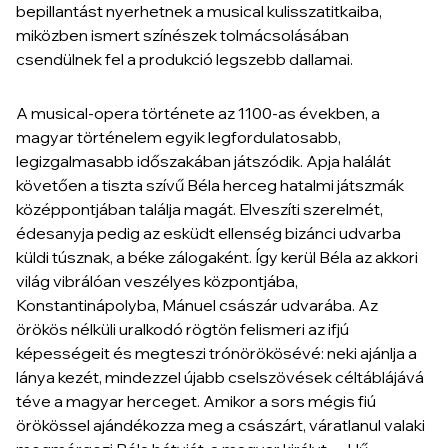
bepillantást nyerhetnek a musical kulisszatitkaiba,
miközben ismert színészek tolmácsolásában
csendülnek fel a produkció legszebb dallamai.
A musical-opera története az 1100-as években, a
magyar történelem egyik legfordulatosabb,
legizgalmasabb időszakában játszódik. Apja halálát
követően a tiszta szívű Béla herceg hatalmi játszmák
középpontjában találja magát. Elveszíti szerelmét,
édesanyja pedig az esküdt ellenség bizánci udvarba
küldi túsznak, a béke zálogaként. Így kerül Béla az akkori
világ vibrálóan veszélyes központjába,
Konstantinápolyba, Mánuel császár udvarába. Az
örökös nélküli uralkodó rögtön felismeri az ifjú
képességeit és megteszi trónörökösévé: neki ajánlja a
lánya kezét, mindezzel újabb cselszövések céltáblájává
téve a magyar herceget. Amikor a sors mégis fiú
örökössel ajándékozza meg a császárt, váratlanul valaki