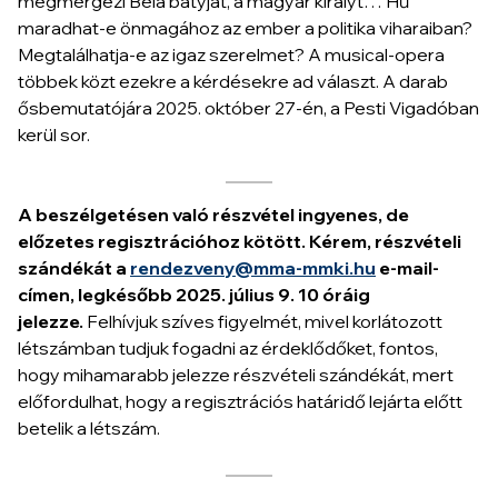
megmérgezi Béla bátyját, a magyar királyt… Hű
maradhat-e önmagához az ember a politika viharaiban?
Megtalálhatja-e az igaz szerelmet? A musical-opera
többek közt ezekre a kérdésekre ad választ. A darab
ősbemutatójára 2025. október 27-én, a Pesti Vigadóban
kerül sor.
A beszélgetésen való részvétel ingyenes, de
előzetes regisztrációhoz kötött. Kérem, részvételi
szándékát a
rendezveny@mma-mmki.hu
e-mail-
címen, legkésőbb 2025. július 9. 10 óráig
jelezze.
Felhívjuk szíves figyelmét, mivel korlátozott
létszámban tudjuk fogadni az érdeklődőket, fontos,
hogy mihamarabb jelezze részvételi szándékát, mert
előfordulhat, hogy a regisztrációs határidő lejárta előtt
betelik a létszám.