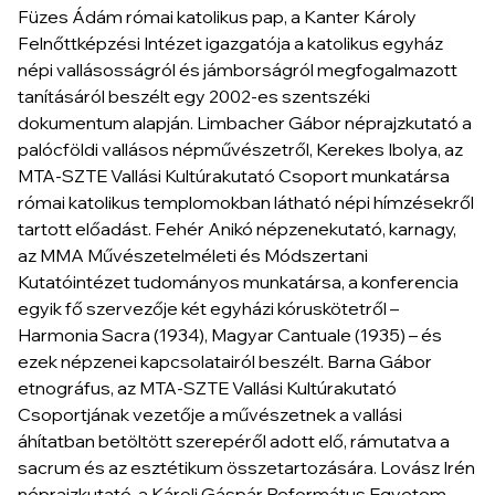
Füzes Ádám római katolikus pap, a Kanter Károly
Felnőttképzési Intézet igazgatója a katolikus egyház
népi vallásosságról és jámborságról megfogalmazott
tanításáról beszélt egy 2002-es szentszéki
dokumentum alapján. Limbacher Gábor néprajzkutató a
palócföldi vallásos népművészetről, Kerekes Ibolya, az
MTA-SZTE Vallási Kultúrakutató Csoport munkatársa
római katolikus templomokban látható népi hímzésekről
tartott előadást. Fehér Anikó népzenekutató, karnagy,
az MMA Művészetelméleti és Módszertani
Kutatóintézet tudományos munkatársa, a konferencia
egyik fő szervezője két egyházi kóruskötetről –
Harmonia Sacra (1934), Magyar Cantuale (1935) – és
ezek népzenei kapcsolatairól beszélt. Barna Gábor
etnográfus, az MTA-SZTE Vallási Kultúrakutató
Csoportjának vezetője a művészetnek a vallási
áhítatban betöltött szerepéről adott elő, rámutatva a
sacrum és az esztétikum összetartozására. Lovász Irén
néprajzkutató, a Károli Gáspár Református Egyetem