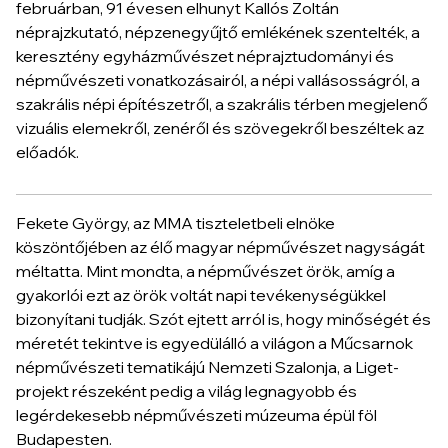
februárban, 91 évesen elhunyt Kallós Zoltán
néprajzkutató, népzenegyűjtő emlékének szentelték, a
keresztény egyházművészet néprajztudományi és
népművészeti vonatkozásairól, a népi vallásosságról, a
szakrális népi építészetről, a szakrális térben megjelenő
vizuális elemekről, zenéről és szövegekről beszéltek az
előadók.
Fekete György, az MMA tiszteletbeli elnöke
köszöntőjében az élő magyar népművészet nagyságát
méltatta. Mint mondta, a népművészet örök, amíg a
gyakorlói ezt az örök voltát napi tevékenységükkel
bizonyítani tudják. Szót ejtett arról is, hogy minőségét és
méretét tekintve is egyedülálló a világon a Műcsarnok
népművészeti tematikájú Nemzeti Szalonja, a Liget-
projekt részeként pedig a világ legnagyobb és
legérdekesebb népművészeti múzeuma épül föl
Budapesten.