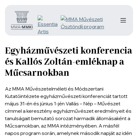
Egyházművészeti konferencia
és Kallós Zoltán-emléknap a
Műcsarnokban
Az MMA Művészetelméleti és Módszertani
Kutatóintézete egyházművészeti konferenciát tartott
május 31-én és június 1-jén Vallás – Nép – Művészet
címmel a keresztény egyházművészet eredményeit és
tanulságait bemutató sorozat harmadik állomásaként a
Műcsarnokban, az MMA intézményében. A másfél
napos program során, amelynek második napját az idén