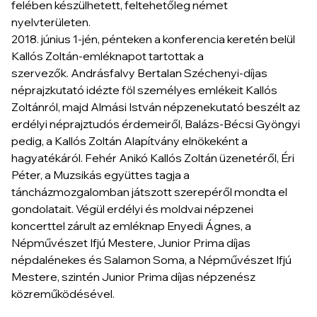
felében készülhetett, feltehetőleg német
nyelvterületen.
2018. június 1-jén, pénteken a konferencia keretén belül
Kallós Zoltán-emléknapot tartottak a
szervezők. Andrásfalvy Bertalan Széchenyi-díjas
néprajzkutató idézte föl személyes emlékeit Kallós
Zoltánról, majd Almási István népzenekutató beszélt az
erdélyi néprajztudós érdemeiről, Balázs-Bécsi Gyöngyi
pedig, a Kallós Zoltán Alapítvány elnökeként a
hagyatékáról. Fehér Anikó Kallós Zoltán üzenetéről, Éri
Péter, a Muzsikás együttes tagja a
táncházmozgalomban játszott szerepéről mondta el
gondolatait. Végül erdélyi és moldvai népzenei
koncerttel zárult az emléknap Enyedi Ágnes, a
Népművészet Ifjú Mestere, Junior Prima díjas
népdalénekes és Salamon Soma, a Népművészet Ifjú
Mestere, szintén Junior Prima díjas népzenész
közreműködésével.