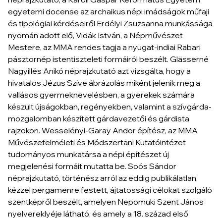
egyetemi docense az archaikus népi imádságok műfaji
és tipológiai kérdéseiről Erdélyi Zsuzsanna munkássága
nyomán adott elő, Vidák István, a Népművészet
Mestere, az MMA rendes tagja a nyugat-indiai Rabari
pásztornép istentiszteleti formáiról beszélt. Glässerné
Nagyillés Anikó néprajzkutató azt vizsgálta, hogy a
hivatalos Jézus Szíve ábrázolás miként jelenik meg a
vallásos gyermeknevelésben, a gyerekek számára
készült újságokban, regényekben, valamint a szívgárda-
mozgalomban készített gárdavezetői és gárdista
rajzokon. Wesselényi-Garay Andor építész, az MMA
Művészetelméleti és Módszertani Kutatóintézet
tudományos munkatársa a népi építészet új
megjelenési formáit mutatta be. Soós Sándor
néprajzkutató, történész arról az eddig publikálatlan,
kézzel pergamenre festett, ájtatossági célokat szolgáló
szentképről beszélt, amelyen Nepomuki Szent János
nyelvereklyéje látható, és amely a 18. század első