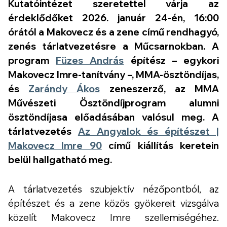
Kutatóintézet szeretettel várja az
érdeklődőket 2026. január 24-én, 16:00
órától a
Makovecz és a zene
című rendhagyó,
zenés tárlatvezetésre a Műcsarnokban. A
program
Füzes András
építész – egykori
Makovecz Imre-tanítvány –, MMA-ösztöndíjas,
és
Zarándy Ákos
zeneszerző, az MMA
Művészeti Ösztöndíjprogram alumni
ösztöndíjasa előadásában valósul meg. A
tárlatvezetés
Az Angyalok és építészet |
Makovecz Imre 90
című kiállítás keretein
belül hallgatható meg.
A tárlatvezetés szubjektív nézőpontból, az
építészet és a zene közös gyökereit vizsgálva
közelít Makovecz Imre szellemiségéhez.